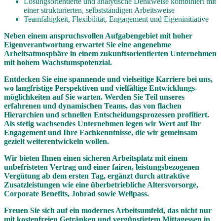
Lösungsorientierte und analytische Denkweise kombiniert mit
einer strukturierten, selbstständigen Arbeitsweise
Teamfähigkeit, Flexibilität, Engagement und Eigeninitiative
Neben einem anspruchsvollen Aufgabengebiet mit hoher
Eigenverantwortung erwartet Sie eine angenehme
Arbeitsatmosphäre in einem zukunftsorientierten Unternehmen
mit hohem Wachstumspotenzial.
Entdecken Sie eine spannende und vielseitige Karriere bei uns,
wo langfristige Perspektiven und vielfältige Entwicklungs­
möglichkeiten auf Sie warten. Werden Sie Teil unseres
erfahrenen und dynamischen Teams, das von flachen
Hierarchien und schnellen Entscheidungsprozessen profitiert.
Als stetig wachsendes Unternehmen legen wir Wert auf Ihr
Engagement und Ihre Fachkenntnisse, die wir gemeinsam
gezielt weiterentwickeln wollen.
Wir bieten Ihnen einen sicheren Arbeitsplatz mit einem
unbefristeten Vertrag und einer fairen, leistungsbezogenen
Vergütung ab dem ersten Tag, ergänzt durch attraktive
Zusatzleistungen wie eine überbetriebliche Altersvorsorge,
Corporate Benefits, Jobrad sowie Wellpass.
Freuen Sie sich auf ein modernes Arbeitsumfeld, das nicht nur
mit kostenfreien Getränken und vergünstigtem Mittagessen in